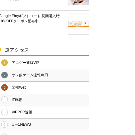
Google Playギフトコード 初回購入時
10%OFFクーポン配布中
逆アクセス
アニゲー速報VIP
1
オレ的ゲーム速報＠刃
2
楽韓Web
3
IT速報
4
VIPPER速報
5
Uー1NEWS
6