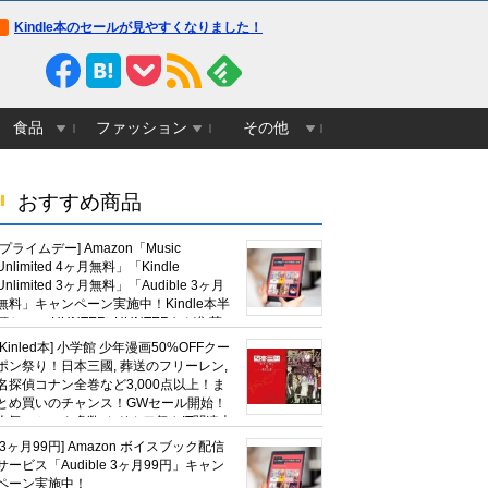
Kindle本のセールが見やすくなりました！
食品
ファッション
その他
おすすめ商品
[プライムデー] Amazon「Music
Unlimited 4ヶ月無料」「Kindle
Unlimited 3ヶ月無料」「Audible 3ヶ月
無料」キャンペーン実施中！Kindle本半
額セール HUNTER×HUNTERなど集英
社、無職転生,幼女戦記など
[Kinled本] 小学館 少年漫画50%OFFクー
KADOKAWA、キャプテン翼100円セー
ポン祭り！日本三國, 葬送のフリーレン,
ルも！
名探偵コナン全巻など3,000点以上！ま
とめ買いのチャンス！GWセール開始！
人気コミック多数 カドカワ祭やIT関連本
がセールに！
[3ヶ月99円] Amazon ボイスブック配信
サービス「Audible 3ヶ月99円」キャン
ペーン実施中！