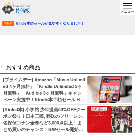
メニュー
Kindle本のセールが見やすくなりました！
おすすめ商品
[プライムデー] Amazon「Music Unlimit
ed 4ヶ月無料」「Kindle Unlimited 3ヶ
月無料」「Audible 3ヶ月無料」キャン
ペーン実施中！Kindle本半額セール HU
NTER×HUNTERなど集英社、無職転生,
[Kinled本] 小学館 少年漫画50%OFFクー
幼女戦記などKADOKAWA、キャプテン
ポン祭り！日本三國, 葬送のフリーレン,
翼100円セールも！
名探偵コナン全巻など3,000点以上！ま
とめ買いのチャンス！GWセール開始！