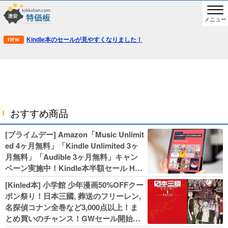
メニュー
Kindle本のセールが見やすくなりました！
おすすめ商品
[プライムデー] Amazon「Music Unlimit
ed 4ヶ月無料」「Kindle Unlimited 3ヶ
月無料」「Audible 3ヶ月無料」キャン
ペーン実施中！Kindle本半額セール HU
NTER×HUNTERなど集英社、無職転生,
[Kinled本] 小学館 少年漫画50%OFFクー
幼女戦記などKADOKAWA、キャプテン
ポン祭り！日本三國, 葬送のフリーレン,
翼100円セールも！
名探偵コナン全巻など3,000点以上！ま
とめ買いのチャンス！GWセール開始！