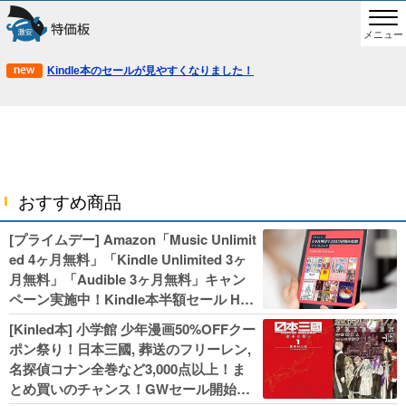
メニュー
Kindle本のセールが見やすくなりました！
おすすめ商品
[プライムデー] Amazon「Music Unlimit
ed 4ヶ月無料」「Kindle Unlimited 3ヶ
月無料」「Audible 3ヶ月無料」キャン
ペーン実施中！Kindle本半額セール HU
NTER×HUNTERなど集英社、無職転生,
[Kinled本] 小学館 少年漫画50%OFFクー
幼女戦記などKADOKAWA、キャプテン
ポン祭り！日本三國, 葬送のフリーレン,
翼100円セールも！
名探偵コナン全巻など3,000点以上！ま
とめ買いのチャンス！GWセール開始！