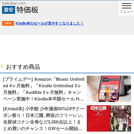
メニュー
Kindle本のセールが見やすくなりました！
おすすめ商品
[プライムデー] Amazon「Music Unlimit
ed 4ヶ月無料」「Kindle Unlimited 3ヶ
月無料」「Audible 3ヶ月無料」キャン
ペーン実施中！Kindle本半額セール HU
NTER×HUNTERなど集英社、無職転生,
[Kinled本] 小学館 少年漫画50%OFFクー
幼女戦記などKADOKAWA、キャプテン
ポン祭り！日本三國, 葬送のフリーレン,
翼100円セールも！
名探偵コナン全巻など3,000点以上！ま
とめ買いのチャンス！GWセール開始！