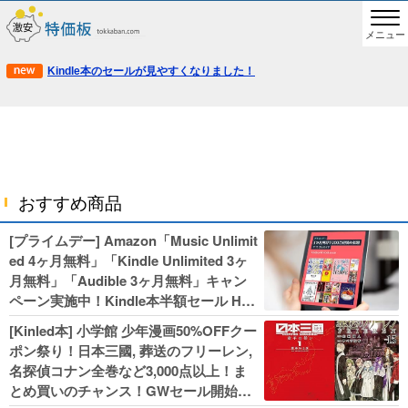
メニュー
Kindle本のセールが見やすくなりました！
おすすめ商品
[プライムデー] Amazon「Music Unlimit
ed 4ヶ月無料」「Kindle Unlimited 3ヶ
月無料」「Audible 3ヶ月無料」キャン
ペーン実施中！Kindle本半額セール HU
NTER×HUNTERなど集英社、無職転生,
[Kinled本] 小学館 少年漫画50%OFFクー
幼女戦記などKADOKAWA、キャプテン
ポン祭り！日本三國, 葬送のフリーレン,
翼100円セールも！
名探偵コナン全巻など3,000点以上！ま
とめ買いのチャンス！GWセール開始！