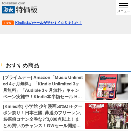
メニュー
Kindle本のセールが見やすくなりました！
おすすめ商品
[プライムデー] Amazon「Music Unlimit
ed 4ヶ月無料」「Kindle Unlimited 3ヶ
月無料」「Audible 3ヶ月無料」キャン
ペーン実施中！Kindle本半額セール HU
NTER×HUNTERなど集英社、無職転生,
[Kinled本] 小学館 少年漫画50%OFFクー
幼女戦記などKADOKAWA、キャプテン
ポン祭り！日本三國, 葬送のフリーレン,
翼100円セールも！
名探偵コナン全巻など3,000点以上！ま
とめ買いのチャンス！GWセール開始！