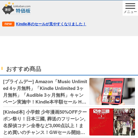
メニュー
Kindle本のセールが見やすくなりました！
おすすめ商品
[プライムデー] Amazon「Music Unlimit
ed 4ヶ月無料」「Kindle Unlimited 3ヶ
月無料」「Audible 3ヶ月無料」キャン
ペーン実施中！Kindle本半額セール HU
NTER×HUNTERなど集英社、無職転生,
[Kinled本] 小学館 少年漫画50%OFFクー
幼女戦記などKADOKAWA、キャプテン
ポン祭り！日本三國, 葬送のフリーレン,
翼100円セールも！
名探偵コナン全巻など3,000点以上！ま
とめ買いのチャンス！GWセール開始！