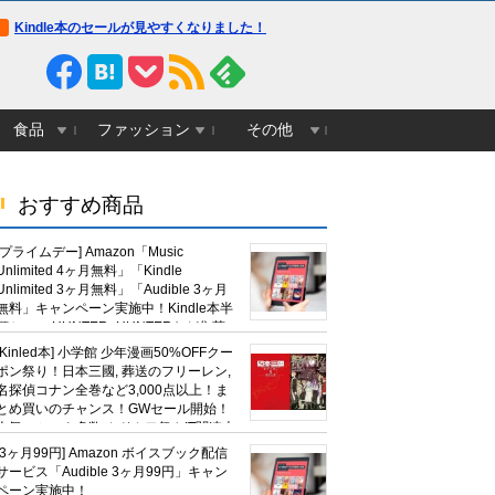
Kindle本のセールが見やすくなりました！
食品
ファッション
その他
おすすめ商品
[プライムデー] Amazon「Music
Unlimited 4ヶ月無料」「Kindle
Unlimited 3ヶ月無料」「Audible 3ヶ月
無料」キャンペーン実施中！Kindle本半
額セール HUNTER×HUNTERなど集英
社、無職転生,幼女戦記など
[Kinled本] 小学館 少年漫画50%OFFクー
KADOKAWA、キャプテン翼100円セー
ポン祭り！日本三國, 葬送のフリーレン,
ルも！
名探偵コナン全巻など3,000点以上！ま
とめ買いのチャンス！GWセール開始！
人気コミック多数 カドカワ祭やIT関連本
がセールに！
[3ヶ月99円] Amazon ボイスブック配信
サービス「Audible 3ヶ月99円」キャン
ペーン実施中！