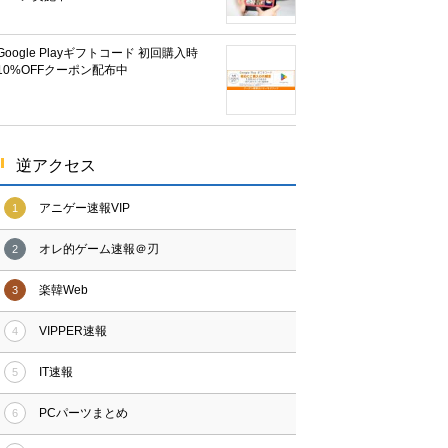
Google Playギフトコード 初回購入時
10%OFFクーポン配布中
逆アクセス
アニゲー速報VIP
1
オレ的ゲーム速報＠刃
2
楽韓Web
3
VIPPER速報
4
IT速報
5
PCパーツまとめ
6