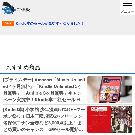
メニュー
Kindle本のセールが見やすくなりました！
おすすめ商品
[プライムデー] Amazon「Music Unlimit
ed 4ヶ月無料」「Kindle Unlimited 3ヶ
月無料」「Audible 3ヶ月無料」キャン
ペーン実施中！Kindle本半額セール HU
NTER×HUNTERなど集英社、無職転生,
[Kinled本] 小学館 少年漫画50%OFFクー
幼女戦記などKADOKAWA、キャプテン
ポン祭り！日本三國, 葬送のフリーレン,
翼100円セールも！
名探偵コナン全巻など3,000点以上！ま
とめ買いのチャンス！GWセール開始！