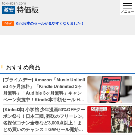
メニュー
Kindle本のセールが見やすくなりました！
おすすめ商品
[プライムデー] Amazon「Music Unlimit
ed 4ヶ月無料」「Kindle Unlimited 3ヶ
月無料」「Audible 3ヶ月無料」キャン
ペーン実施中！Kindle本半額セール HU
NTER×HUNTERなど集英社、無職転生,
[Kinled本] 小学館 少年漫画50%OFFクー
幼女戦記などKADOKAWA、キャプテン
ポン祭り！日本三國, 葬送のフリーレン,
翼100円セールも！
名探偵コナン全巻など3,000点以上！ま
とめ買いのチャンス！GWセール開始！