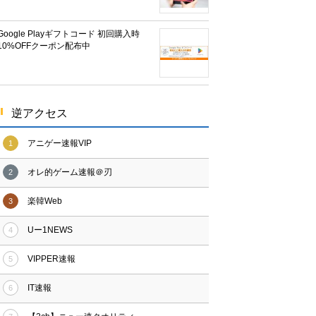
Google Playギフトコード 初回購入時
10%OFFクーポン配布中
逆アクセス
アニゲー速報VIP
1
オレ的ゲーム速報＠刃
2
楽韓Web
3
Uー1NEWS
4
VIPPER速報
5
IT速報
6