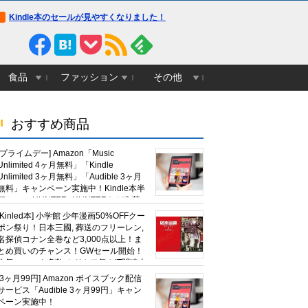
Kindle本のセールが見やすくなりました！
食品
ファッション
その他
おすすめ商品
[プライムデー] Amazon「Music
Unlimited 4ヶ月無料」「Kindle
Unlimited 3ヶ月無料」「Audible 3ヶ月
無料」キャンペーン実施中！Kindle本半
額セール HUNTER×HUNTERなど集英
社、無職転生,幼女戦記など
[Kinled本] 小学館 少年漫画50%OFFクー
KADOKAWA、キャプテン翼100円セー
ポン祭り！日本三國, 葬送のフリーレン,
ルも！
名探偵コナン全巻など3,000点以上！ま
とめ買いのチャンス！GWセール開始！
人気コミック多数 カドカワ祭やIT関連本
がセールに！
[3ヶ月99円] Amazon ボイスブック配信
サービス「Audible 3ヶ月99円」キャン
ペーン実施中！