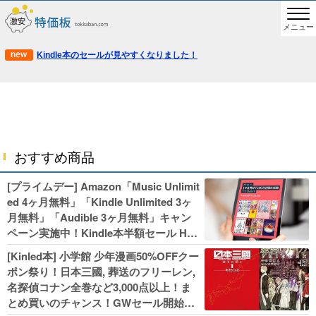
メニュー
Kindle本のセールが見やすくなりました！
おすすめ商品
[プライムデー] Amazon「Music Unlimit
ed 4ヶ月無料」「Kindle Unlimited 3ヶ
月無料」「Audible 3ヶ月無料」キャン
ペーン実施中！Kindle本半額セール HU
NTER×HUNTERなど集英社、無職転生,
[Kinled本] 小学館 少年漫画50%OFFクー
幼女戦記などKADOKAWA、キャプテン
ポン祭り！日本三國, 葬送のフリーレン,
翼100円セールも！
名探偵コナン全巻など3,000点以上！ま
とめ買いのチャンス！GWセール開始！