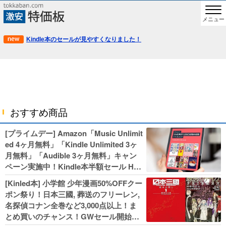
メニュー
Kindle本のセールが見やすくなりました！
おすすめ商品
[プライムデー] Amazon「Music Unlimit
ed 4ヶ月無料」「Kindle Unlimited 3ヶ
月無料」「Audible 3ヶ月無料」キャン
ペーン実施中！Kindle本半額セール HU
NTER×HUNTERなど集英社、無職転生,
[Kinled本] 小学館 少年漫画50%OFFクー
幼女戦記などKADOKAWA、キャプテン
ポン祭り！日本三國, 葬送のフリーレン,
翼100円セールも！
名探偵コナン全巻など3,000点以上！ま
とめ買いのチャンス！GWセール開始！