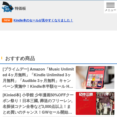
メニュー
Kindle本のセールが見やすくなりました！
おすすめ商品
[プライムデー] Amazon「Music Unlimit
ed 4ヶ月無料」「Kindle Unlimited 3ヶ
月無料」「Audible 3ヶ月無料」キャン
ペーン実施中！Kindle本半額セール HU
NTER×HUNTERなど集英社、無職転生,
[Kinled本] 小学館 少年漫画50%OFFクー
幼女戦記などKADOKAWA、キャプテン
ポン祭り！日本三國, 葬送のフリーレン,
翼100円セールも！
名探偵コナン全巻など3,000点以上！ま
とめ買いのチャンス！GWセール開始！