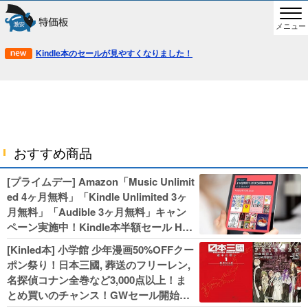
メニュー
Kindle本のセールが見やすくなりました！
おすすめ商品
[プライムデー] Amazon「Music Unlimit
ed 4ヶ月無料」「Kindle Unlimited 3ヶ
月無料」「Audible 3ヶ月無料」キャン
ペーン実施中！Kindle本半額セール HU
NTER×HUNTERなど集英社、無職転生,
[Kinled本] 小学館 少年漫画50%OFFクー
幼女戦記などKADOKAWA、キャプテン
ポン祭り！日本三國, 葬送のフリーレン,
翼100円セールも！
名探偵コナン全巻など3,000点以上！ま
とめ買いのチャンス！GWセール開始！