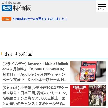
メニュー
Kindle本のセールが見やすくなりました！
おすすめ商品
[プライムデー] Amazon「Music Unlimit
ed 4ヶ月無料」「Kindle Unlimited 3ヶ
月無料」「Audible 3ヶ月無料」キャン
ペーン実施中！Kindle本半額セール HU
NTER×HUNTERなど集英社、無職転生,
[Kinled本] 小学館 少年漫画50%OFFクー
幼女戦記などKADOKAWA、キャプテン
ポン祭り！日本三國, 葬送のフリーレン,
翼100円セールも！
名探偵コナン全巻など3,000点以上！ま
とめ買いのチャンス！GWセール開始！