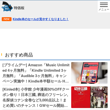
メニュー
Kindle本のセールが見やすくなりました！
おすすめ商品
[プライムデー] Amazon「Music Unlimit
ed 4ヶ月無料」「Kindle Unlimited 3ヶ
月無料」「Audible 3ヶ月無料」キャン
ペーン実施中！Kindle本半額セール HU
NTER×HUNTERなど集英社、無職転生,
[Kinled本] 小学館 少年漫画50%OFFクー
幼女戦記などKADOKAWA、キャプテン
ポン祭り！日本三國, 葬送のフリーレン,
翼100円セールも！
名探偵コナン全巻など3,000点以上！ま
とめ買いのチャンス！GWセール開始！