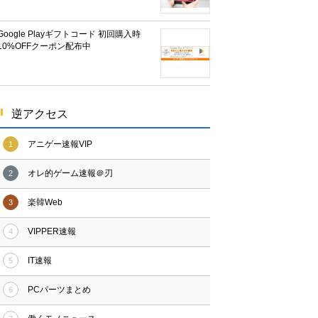
Google Playギフトコード 初回購入時
10%OFFクーポン配布中
逆アクセス
アニゲー速報VIP
1
オレ的ゲーム速報＠刃
2
楽韓Web
3
VIPPER速報
4
IT速報
5
PCパーツまとめ
6