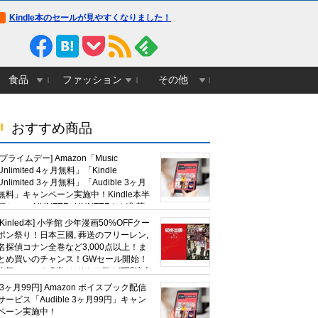
Kindle本のセールが見やすくなりました！
食品
ファッション
その他
おすすめ商品
[プライムデー] Amazon「Music
Unlimited 4ヶ月無料」「Kindle
Unlimited 3ヶ月無料」「Audible 3ヶ月
無料」キャンペーン実施中！Kindle本半
額セール HUNTER×HUNTERなど集英
社、無職転生,幼女戦記など
[Kinled本] 小学館 少年漫画50%OFFクー
KADOKAWA、キャプテン翼100円セー
ポン祭り！日本三國, 葬送のフリーレン,
ルも！
名探偵コナン全巻など3,000点以上！ま
とめ買いのチャンス！GWセール開始！
人気コミック多数 カドカワ祭やIT関連本
がセールに！
[3ヶ月99円] Amazon ボイスブック配信
サービス「Audible 3ヶ月99円」キャン
ペーン実施中！