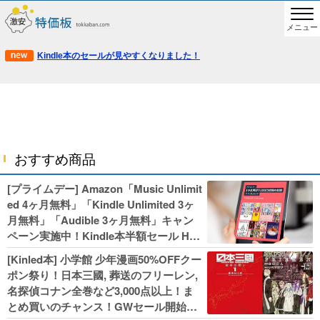
メニュー
Kindle本のセールが見やすくなりました！
おすすめ商品
[プライムデー] Amazon「Music Unlimit
ed 4ヶ月無料」「Kindle Unlimited 3ヶ
月無料」「Audible 3ヶ月無料」キャン
ペーン実施中！Kindle本半額セール HU
NTER×HUNTERなど集英社、無職転生,
[Kinled本] 小学館 少年漫画50%OFFクー
幼女戦記などKADOKAWA、キャプテン
ポン祭り！日本三國, 葬送のフリーレン,
翼100円セールも！
名探偵コナン全巻など3,000点以上！ま
とめ買いのチャンス！GWセール開始！