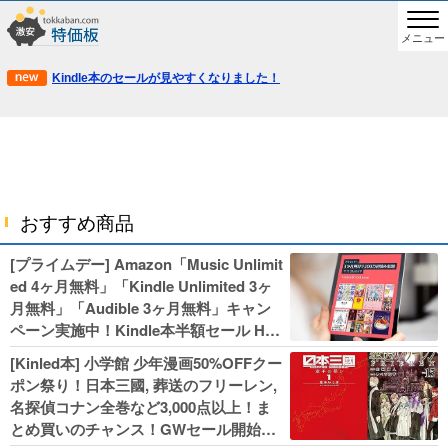
メニュー
Kindle本のセールが見やすくなりました！
おすすめ商品
[プライムデー] Amazon「Music Unlimit
ed 4ヶ月無料」「Kindle Unlimited 3ヶ
月無料」「Audible 3ヶ月無料」キャン
ペーン実施中！Kindle本半額セール HU
NTER×HUNTERなど集英社、無職転生,
[Kinled本] 小学館 少年漫画50%OFFクー
幼女戦記などKADOKAWA、キャプテン
ポン祭り！日本三國, 葬送のフリーレン,
翼100円セールも！
名探偵コナン全巻など3,000点以上！ま
とめ買いのチャンス！GWセール開始！