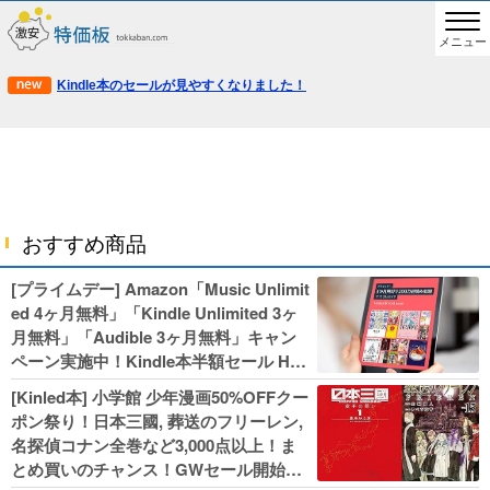
メニュー
Kindle本のセールが見やすくなりました！
おすすめ商品
[プライムデー] Amazon「Music Unlimit
ed 4ヶ月無料」「Kindle Unlimited 3ヶ
月無料」「Audible 3ヶ月無料」キャン
ペーン実施中！Kindle本半額セール HU
NTER×HUNTERなど集英社、無職転生,
[Kinled本] 小学館 少年漫画50%OFFクー
幼女戦記などKADOKAWA、キャプテン
ポン祭り！日本三國, 葬送のフリーレン,
翼100円セールも！
名探偵コナン全巻など3,000点以上！ま
とめ買いのチャンス！GWセール開始！