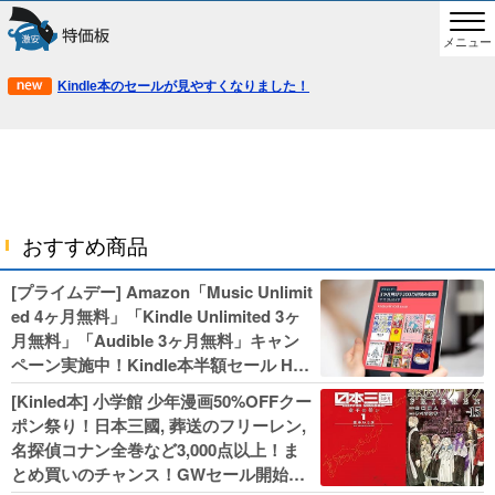
メニュー
Kindle本のセールが見やすくなりました！
おすすめ商品
[プライムデー] Amazon「Music Unlimit
ed 4ヶ月無料」「Kindle Unlimited 3ヶ
月無料」「Audible 3ヶ月無料」キャン
ペーン実施中！Kindle本半額セール HU
NTER×HUNTERなど集英社、無職転生,
[Kinled本] 小学館 少年漫画50%OFFクー
幼女戦記などKADOKAWA、キャプテン
ポン祭り！日本三國, 葬送のフリーレン,
翼100円セールも！
名探偵コナン全巻など3,000点以上！ま
とめ買いのチャンス！GWセール開始！