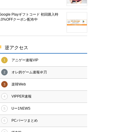
Google Playギフトコード 初回購入時
10%OFFクーポン配布中
逆アクセス
アニゲー速報VIP
1
オレ的ゲーム速報＠刃
2
楽韓Web
3
VIPPER速報
4
Uー1NEWS
5
PCパーツまとめ
6