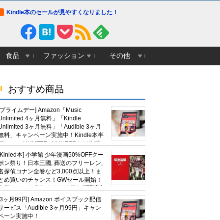
Kindle本のセールが見やすくなりました！
食品
ファッション
その他
おすすめ商品
[プライムデー] Amazon「Music
Unlimited 4ヶ月無料」「Kindle
Unlimited 3ヶ月無料」「Audible 3ヶ月
無料」キャンペーン実施中！Kindle本半
額セール HUNTER×HUNTERなど集英
社、無職転生,幼女戦記など
[Kinled本] 小学館 少年漫画50%OFFクー
KADOKAWA、キャプテン翼100円セー
ポン祭り！日本三國, 葬送のフリーレン,
ルも！
名探偵コナン全巻など3,000点以上！ま
とめ買いのチャンス！GWセール開始！
人気コミック多数 カドカワ祭やIT関連本
がセールに！
[3ヶ月99円] Amazon ボイスブック配信
サービス「Audible 3ヶ月99円」キャン
ペーン実施中！