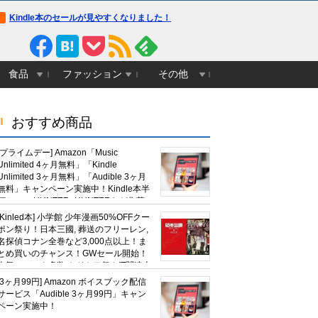
Kindle本のセールが見やすくなりました！
食品
ファッション
その他
おすすめ商品
[プライムデー] Amazon「Music
Unlimited 4ヶ月無料」「Kindle
Unlimited 3ヶ月無料」「Audible 3ヶ月
無料」キャンペーン実施中！Kindle本半
額セール HUNTER×HUNTERなど集英
社、無職転生,幼女戦記など
[Kinled本] 小学館 少年漫画50%OFFクー
KADOKAWA、キャプテン翼100円セー
ポン祭り！日本三國, 葬送のフリーレン,
ルも！
名探偵コナン全巻など3,000点以上！ま
とめ買いのチャンス！GWセール開始！
人気コミック多数 カドカワ祭やIT関連本
がセールに！
[3ヶ月99円] Amazon ボイスブック配信
サービス「Audible 3ヶ月99円」キャン
ペーン実施中！