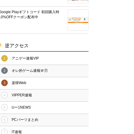
Google Playギフトコード 初回購入時
10%OFFクーポン配布中
逆アクセス
アニゲー速報VIP
1
オレ的ゲーム速報＠刃
2
楽韓Web
3
VIPPER速報
4
Uー1NEWS
5
PCパーツまとめ
6
IT速報
7