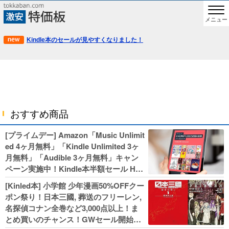
メニュー
Kindle本のセールが見やすくなりました！
おすすめ商品
[プライムデー] Amazon「Music Unlimit
ed 4ヶ月無料」「Kindle Unlimited 3ヶ
月無料」「Audible 3ヶ月無料」キャン
ペーン実施中！Kindle本半額セール HU
NTER×HUNTERなど集英社、無職転生,
[Kinled本] 小学館 少年漫画50%OFFクー
幼女戦記などKADOKAWA、キャプテン
ポン祭り！日本三國, 葬送のフリーレン,
翼100円セールも！
名探偵コナン全巻など3,000点以上！ま
とめ買いのチャンス！GWセール開始！