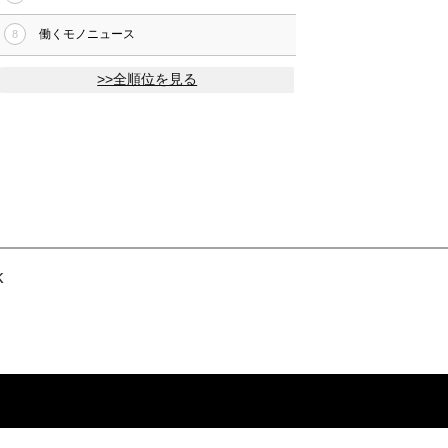
働くモノニュース
8
>>全順位を見る
k