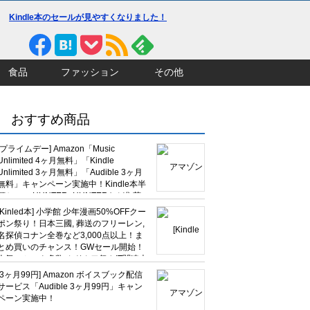
Kindle本のセールが見やすくなりました！
食品
ファッション
その他
おすすめ商品
[プライムデー] Amazon「Music
Unlimited 4ヶ月無料」「Kindle
Unlimited 3ヶ月無料」「Audible 3ヶ月
無料」キャンペーン実施中！Kindle本半
額セール HUNTER×HUNTERなど集英
社、無職転生,幼女戦記など
[Kinled本] 小学館 少年漫画50%OFFクー
KADOKAWA、キャプテン翼100円セー
ポン祭り！日本三國, 葬送のフリーレン,
ルも！
名探偵コナン全巻など3,000点以上！ま
とめ買いのチャンス！GWセール開始！
人気コミック多数 カドカワ祭やIT関連本
がセールに！
[3ヶ月99円] Amazon ボイスブック配信
サービス「Audible 3ヶ月99円」キャン
ペーン実施中！