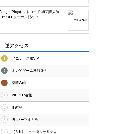
Google Playギフトコード 初回購入時
10%OFFクーポン配布中
逆アクセス
アニゲー速報VIP
1
オレ的ゲーム速報＠刃
2
楽韓Web
3
VIPPER速報
4
IT速報
5
PCパーツまとめ
6
【2ch】ニュー速クオリティ
7