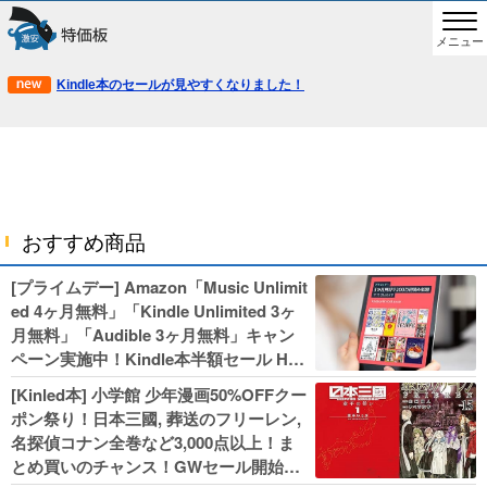
メニュー
Kindle本のセールが見やすくなりました！
おすすめ商品
[プライムデー] Amazon「Music Unlimit
ed 4ヶ月無料」「Kindle Unlimited 3ヶ
月無料」「Audible 3ヶ月無料」キャン
ペーン実施中！Kindle本半額セール HU
NTER×HUNTERなど集英社、無職転生,
[Kinled本] 小学館 少年漫画50%OFFクー
幼女戦記などKADOKAWA、キャプテン
ポン祭り！日本三國, 葬送のフリーレン,
翼100円セールも！
名探偵コナン全巻など3,000点以上！ま
とめ買いのチャンス！GWセール開始！