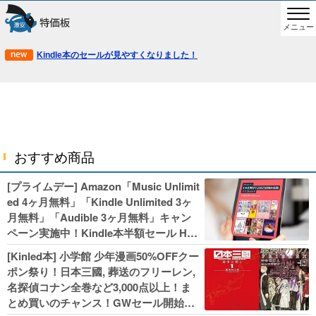
メニュー
Kindle本のセールが見やすくなりました！
おすすめ商品
[プライムデー] Amazon「Music Unlimit
ed 4ヶ月無料」「Kindle Unlimited 3ヶ
月無料」「Audible 3ヶ月無料」キャン
ペーン実施中！Kindle本半額セール HU
NTER×HUNTERなど集英社、無職転生,
[Kinled本] 小学館 少年漫画50%OFFクー
幼女戦記などKADOKAWA、キャプテン
ポン祭り！日本三國, 葬送のフリーレン,
翼100円セールも！
名探偵コナン全巻など3,000点以上！ま
とめ買いのチャンス！GWセール開始！