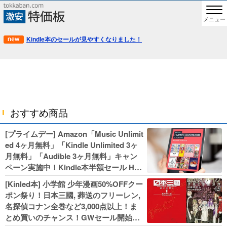
メニュー
Kindle本のセールが見やすくなりました！
おすすめ商品
[プライムデー] Amazon「Music Unlimit
ed 4ヶ月無料」「Kindle Unlimited 3ヶ
月無料」「Audible 3ヶ月無料」キャン
ペーン実施中！Kindle本半額セール HU
NTER×HUNTERなど集英社、無職転生,
[Kinled本] 小学館 少年漫画50%OFFクー
幼女戦記などKADOKAWA、キャプテン
ポン祭り！日本三國, 葬送のフリーレン,
翼100円セールも！
名探偵コナン全巻など3,000点以上！ま
とめ買いのチャンス！GWセール開始！