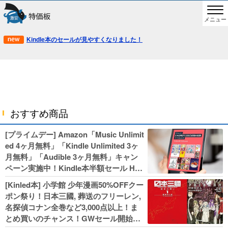
メニュー
Kindle本のセールが見やすくなりました！
おすすめ商品
[プライムデー] Amazon「Music Unlimit
ed 4ヶ月無料」「Kindle Unlimited 3ヶ
月無料」「Audible 3ヶ月無料」キャン
ペーン実施中！Kindle本半額セール HU
NTER×HUNTERなど集英社、無職転生,
[Kinled本] 小学館 少年漫画50%OFFクー
幼女戦記などKADOKAWA、キャプテン
ポン祭り！日本三國, 葬送のフリーレン,
翼100円セールも！
名探偵コナン全巻など3,000点以上！ま
とめ買いのチャンス！GWセール開始！