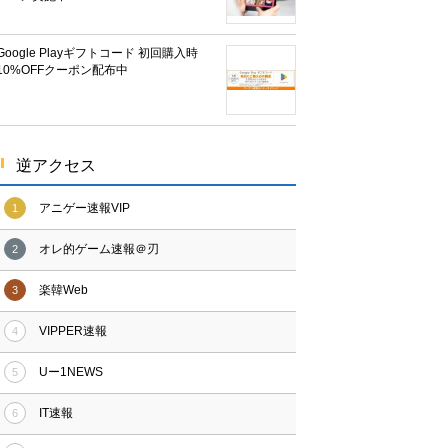
Google Playギフトコード 初回購入時
10%OFFクーポン配布中
逆アクセス
アニゲー速報VIP
1
オレ的ゲーム速報＠刃
2
楽韓Web
3
VIPPER速報
4
Uー1NEWS
5
IT速報
6