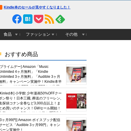
Kindle本のセールが見やすくなりました！
食品
ファッション
その他
おすすめ商品
[プライムデー] Amazon「Music
Unlimited 4ヶ月無料」「Kindle
Unlimited 3ヶ月無料」「Audible 3ヶ月
無料」キャンペーン実施中！Kindle本半
額セール HUNTER×HUNTERなど集英
社、無職転生,幼女戦記など
[Kinled本] 小学館 少年漫画50%OFFクー
KADOKAWA、キャプテン翼100円セー
ポン祭り！日本三國, 葬送のフリーレン,
ルも！
名探偵コナン全巻など3,000点以上！ま
とめ買いのチャンス！GWセール開始！
人気コミック多数 カドカワ祭やIT関連本
がセールに！
[3ヶ月99円] Amazon ボイスブック配信
サービス「Audible 3ヶ月99円」キャン
ペーン実施中！