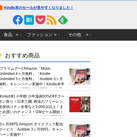
Kindle本のセールが見やすくなりました！
食品
ファッション
その他
おすすめ商品
[プライムデー] Amazon「Music
Unlimited 4ヶ月無料」「Kindle
Unlimited 3ヶ月無料」「Audible 3ヶ月
無料」キャンペーン実施中！Kindle本半
額セール HUNTER×HUNTERなど集英
社、無職転生,幼女戦記など
[Kinled本] 小学館 少年漫画50%OFFクー
KADOKAWA、キャプテン翼100円セー
ポン祭り！日本三國, 葬送のフリーレン,
ルも！
名探偵コナン全巻など3,000点以上！ま
とめ買いのチャンス！GWセール開始！
人気コミック多数 カドカワ祭やIT関連本
がセールに！
[3ヶ月99円] Amazon ボイスブック配信
サービス「Audible 3ヶ月99円」キャン
ペーン実施中！