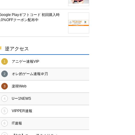
Google Playギフトコード 初回購入時
10%OFFクーポン配布中
逆アクセス
アニゲー速報VIP
1
オレ的ゲーム速報＠刃
2
楽韓Web
3
Uー1NEWS
4
VIPPER速報
5
IT速報
6