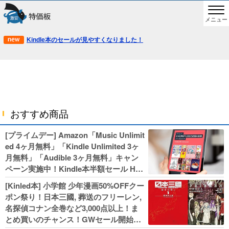
メニュー
Kindle本のセールが見やすくなりました！
おすすめ商品
[プライムデー] Amazon「Music Unlimit
ed 4ヶ月無料」「Kindle Unlimited 3ヶ
月無料」「Audible 3ヶ月無料」キャン
ペーン実施中！Kindle本半額セール HU
NTER×HUNTERなど集英社、無職転生,
[Kinled本] 小学館 少年漫画50%OFFクー
幼女戦記などKADOKAWA、キャプテン
ポン祭り！日本三國, 葬送のフリーレン,
翼100円セールも！
名探偵コナン全巻など3,000点以上！ま
とめ買いのチャンス！GWセール開始！