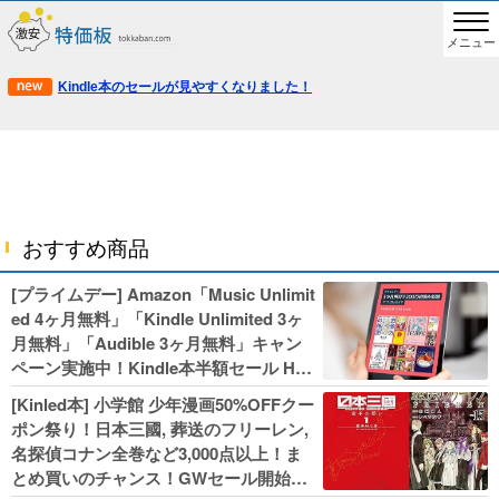
メニュー
Kindle本のセールが見やすくなりました！
おすすめ商品
[プライムデー] Amazon「Music Unlimit
ed 4ヶ月無料」「Kindle Unlimited 3ヶ
月無料」「Audible 3ヶ月無料」キャン
ペーン実施中！Kindle本半額セール HU
NTER×HUNTERなど集英社、無職転生,
[Kinled本] 小学館 少年漫画50%OFFクー
幼女戦記などKADOKAWA、キャプテン
ポン祭り！日本三國, 葬送のフリーレン,
翼100円セールも！
名探偵コナン全巻など3,000点以上！ま
とめ買いのチャンス！GWセール開始！