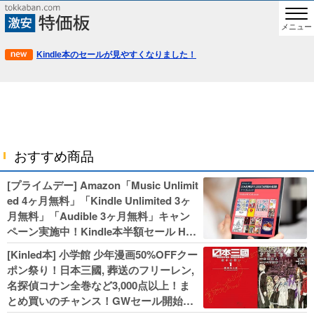
メニュー
Kindle本のセールが見やすくなりました！
おすすめ商品
[プライムデー] Amazon「Music Unlimit
ed 4ヶ月無料」「Kindle Unlimited 3ヶ
月無料」「Audible 3ヶ月無料」キャン
ペーン実施中！Kindle本半額セール HU
NTER×HUNTERなど集英社、無職転生,
[Kinled本] 小学館 少年漫画50%OFFクー
幼女戦記などKADOKAWA、キャプテン
ポン祭り！日本三國, 葬送のフリーレン,
翼100円セールも！
名探偵コナン全巻など3,000点以上！ま
とめ買いのチャンス！GWセール開始！