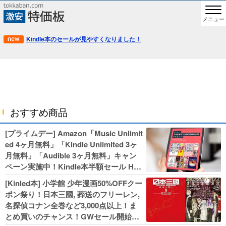
メニュー
Kindle本のセールが見やすくなりました！
おすすめ商品
[プライムデー] Amazon「Music Unlimit
ed 4ヶ月無料」「Kindle Unlimited 3ヶ
月無料」「Audible 3ヶ月無料」キャン
ペーン実施中！Kindle本半額セール HU
NTER×HUNTERなど集英社、無職転生,
[Kinled本] 小学館 少年漫画50%OFFクー
幼女戦記などKADOKAWA、キャプテン
ポン祭り！日本三國, 葬送のフリーレン,
翼100円セールも！
名探偵コナン全巻など3,000点以上！ま
とめ買いのチャンス！GWセール開始！