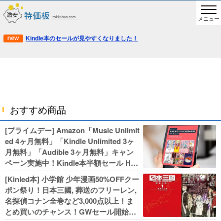
メニュー
Kindle本のセールが見やすくなりました！
おすすめ商品
[プライムデー] Amazon「Music Unlimit
ed 4ヶ月無料」「Kindle Unlimited 3ヶ
月無料」「Audible 3ヶ月無料」キャン
ペーン実施中！Kindle本半額セール HU
NTER×HUNTERなど集英社、無職転生,
[Kinled本] 小学館 少年漫画50%OFFクー
幼女戦記などKADOKAWA、キャプテン
ポン祭り！日本三國, 葬送のフリーレン,
翼100円セールも！
名探偵コナン全巻など3,000点以上！ま
とめ買いのチャンス！GWセール開始！