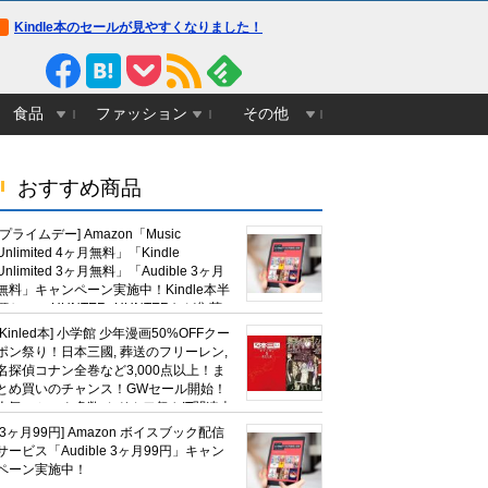
Kindle本のセールが見やすくなりました！
食品
ファッション
その他
おすすめ商品
[プライムデー] Amazon「Music
Unlimited 4ヶ月無料」「Kindle
Unlimited 3ヶ月無料」「Audible 3ヶ月
無料」キャンペーン実施中！Kindle本半
額セール HUNTER×HUNTERなど集英
社、無職転生,幼女戦記など
[Kinled本] 小学館 少年漫画50%OFFクー
KADOKAWA、キャプテン翼100円セー
ポン祭り！日本三國, 葬送のフリーレン,
ルも！
名探偵コナン全巻など3,000点以上！ま
とめ買いのチャンス！GWセール開始！
人気コミック多数 カドカワ祭やIT関連本
がセールに！
[3ヶ月99円] Amazon ボイスブック配信
サービス「Audible 3ヶ月99円」キャン
ペーン実施中！