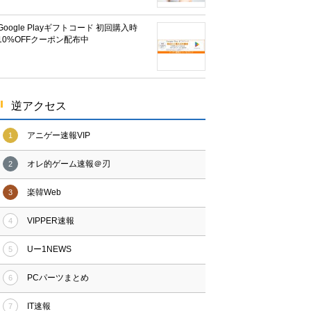
Google Playギフトコード 初回購入時
10%OFFクーポン配布中
逆アクセス
アニゲー速報VIP
1
オレ的ゲーム速報＠刃
2
楽韓Web
3
VIPPER速報
4
Uー1NEWS
5
PCパーツまとめ
6
IT速報
7