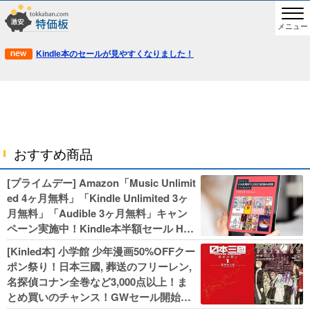
メニュー
Kindle本のセールが見やすくなりました！
おすすめ商品
[プライムデー] Amazon「Music Unlimit
ed 4ヶ月無料」「Kindle Unlimited 3ヶ
月無料」「Audible 3ヶ月無料」キャン
ペーン実施中！Kindle本半額セール HU
NTER×HUNTERなど集英社、無職転生,
[Kinled本] 小学館 少年漫画50%OFFクー
幼女戦記などKADOKAWA、キャプテン
ポン祭り！日本三國, 葬送のフリーレン,
翼100円セールも！
名探偵コナン全巻など3,000点以上！ま
とめ買いのチャンス！GWセール開始！