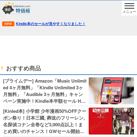
メニュー
Kindle本のセールが見やすくなりました！
おすすめ商品
[プライムデー] Amazon「Music Unlimit
ed 4ヶ月無料」「Kindle Unlimited 3ヶ
月無料」「Audible 3ヶ月無料」キャン
ペーン実施中！Kindle本半額セール HU
NTER×HUNTERなど集英社、無職転生,
[Kinled本] 小学館 少年漫画50%OFFクー
幼女戦記などKADOKAWA、キャプテン
ポン祭り！日本三國, 葬送のフリーレン,
翼100円セールも！
名探偵コナン全巻など3,000点以上！ま
とめ買いのチャンス！GWセール開始！