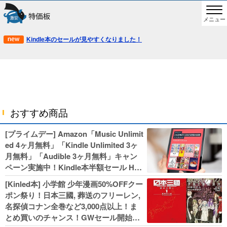
メニュー
Kindle本のセールが見やすくなりました！
おすすめ商品
[プライムデー] Amazon「Music Unlimit
ed 4ヶ月無料」「Kindle Unlimited 3ヶ
月無料」「Audible 3ヶ月無料」キャン
ペーン実施中！Kindle本半額セール HU
NTER×HUNTERなど集英社、無職転生,
[Kinled本] 小学館 少年漫画50%OFFクー
幼女戦記などKADOKAWA、キャプテン
ポン祭り！日本三國, 葬送のフリーレン,
翼100円セールも！
名探偵コナン全巻など3,000点以上！ま
とめ買いのチャンス！GWセール開始！