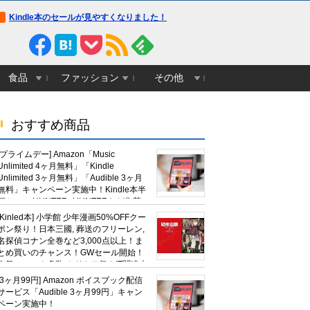
Kindle本のセールが見やすくなりました！
食品
ファッション
その他
おすすめ商品
[プライムデー] Amazon「Music
Unlimited 4ヶ月無料」「Kindle
Unlimited 3ヶ月無料」「Audible 3ヶ月
無料」キャンペーン実施中！Kindle本半
額セール HUNTER×HUNTERなど集英
社、無職転生,幼女戦記など
[Kinled本] 小学館 少年漫画50%OFFクー
KADOKAWA、キャプテン翼100円セー
ポン祭り！日本三國, 葬送のフリーレン,
ルも！
名探偵コナン全巻など3,000点以上！ま
とめ買いのチャンス！GWセール開始！
人気コミック多数 カドカワ祭やIT関連本
がセールに！
[3ヶ月99円] Amazon ボイスブック配信
サービス「Audible 3ヶ月99円」キャン
ペーン実施中！