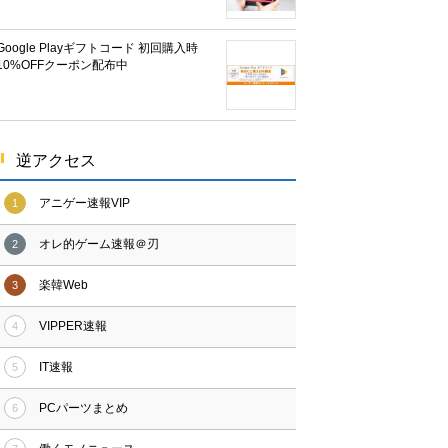
Google Playギフトコード 初回購入時
10%OFFクーポン配布中
逆アクセス
アニゲー速報VIP
1
オレ的ゲーム速報＠刃
2
楽韓Web
3
VIPPER速報
4
IT速報
5
PCパーツまとめ
6