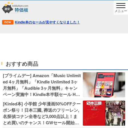
メニュー
Kindle本のセールが見やすくなりました！
おすすめ商品
[プライムデー] Amazon「Music Unlimit
ed 4ヶ月無料」「Kindle Unlimited 3ヶ
月無料」「Audible 3ヶ月無料」キャン
ペーン実施中！Kindle本半額セール HU
NTER×HUNTERなど集英社、無職転生,
[Kinled本] 小学館 少年漫画50%OFFクー
幼女戦記などKADOKAWA、キャプテン
ポン祭り！日本三國, 葬送のフリーレン,
翼100円セールも！
名探偵コナン全巻など3,000点以上！ま
とめ買いのチャンス！GWセール開始！