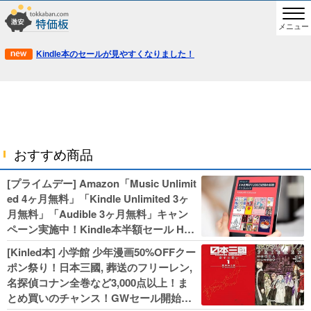
メニュー
Kindle本のセールが見やすくなりました！
おすすめ商品
[プライムデー] Amazon「Music Unlimit
ed 4ヶ月無料」「Kindle Unlimited 3ヶ
月無料」「Audible 3ヶ月無料」キャン
ペーン実施中！Kindle本半額セール HU
NTER×HUNTERなど集英社、無職転生,
[Kinled本] 小学館 少年漫画50%OFFクー
幼女戦記などKADOKAWA、キャプテン
ポン祭り！日本三國, 葬送のフリーレン,
翼100円セールも！
名探偵コナン全巻など3,000点以上！ま
とめ買いのチャンス！GWセール開始！