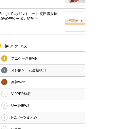
Google Playギフトコード 初回購入時
10%OFFクーポン配布中
逆アクセス
アニゲー速報VIP
1
オレ的ゲーム速報＠刃
2
楽韓Web
3
VIPPER速報
4
Uー1NEWS
5
PCパーツまとめ
6