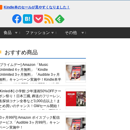
Kindle本のセールが見やすくなりました！
食品
ファッション
その他
おすすめ商品
[プライムデー] Amazon「Music
Unlimited 4ヶ月無料」「Kindle
Unlimited 3ヶ月無料」「Audible 3ヶ月
無料」キャンペーン実施中！Kindle本半
額セール HUNTER×HUNTERなど集英
社、無職転生,幼女戦記など
[Kinled本] 小学館 少年漫画50%OFFクー
KADOKAWA、キャプテン翼100円セー
ポン祭り！日本三國, 葬送のフリーレン,
ルも！
名探偵コナン全巻など3,000点以上！ま
とめ買いのチャンス！GWセール開始！
人気コミック多数 カドカワ祭やIT関連本
がセールに！
[3ヶ月99円] Amazon ボイスブック配信
サービス「Audible 3ヶ月99円」キャン
ペーン実施中！