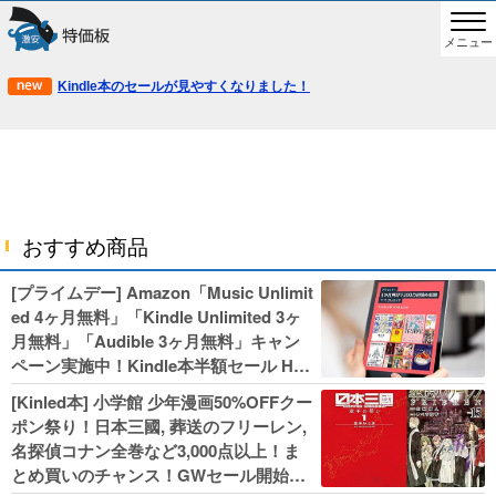
メニュー
Kindle本のセールが見やすくなりました！
おすすめ商品
[プライムデー] Amazon「Music Unlimit
ed 4ヶ月無料」「Kindle Unlimited 3ヶ
月無料」「Audible 3ヶ月無料」キャン
ペーン実施中！Kindle本半額セール HU
NTER×HUNTERなど集英社、無職転生,
[Kinled本] 小学館 少年漫画50%OFFクー
幼女戦記などKADOKAWA、キャプテン
ポン祭り！日本三國, 葬送のフリーレン,
翼100円セールも！
名探偵コナン全巻など3,000点以上！ま
とめ買いのチャンス！GWセール開始！