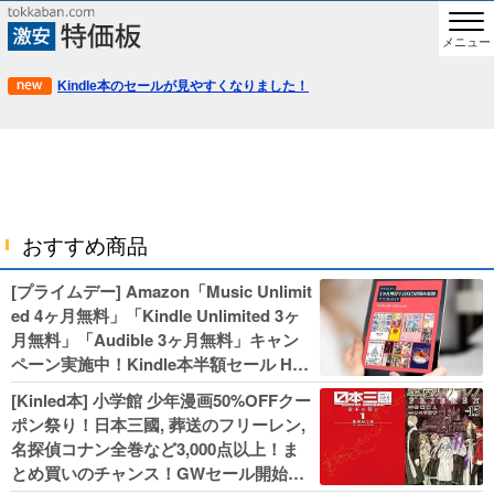
メニュー
Kindle本のセールが見やすくなりました！
おすすめ商品
[プライムデー] Amazon「Music Unlimit
ed 4ヶ月無料」「Kindle Unlimited 3ヶ
月無料」「Audible 3ヶ月無料」キャン
ペーン実施中！Kindle本半額セール HU
NTER×HUNTERなど集英社、無職転生,
[Kinled本] 小学館 少年漫画50%OFFクー
幼女戦記などKADOKAWA、キャプテン
ポン祭り！日本三國, 葬送のフリーレン,
翼100円セールも！
名探偵コナン全巻など3,000点以上！ま
とめ買いのチャンス！GWセール開始！