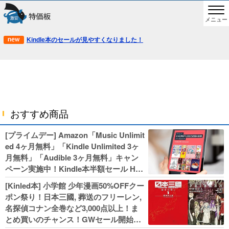
メニュー
Kindle本のセールが見やすくなりました！
おすすめ商品
[プライムデー] Amazon「Music Unlimit
ed 4ヶ月無料」「Kindle Unlimited 3ヶ
月無料」「Audible 3ヶ月無料」キャン
ペーン実施中！Kindle本半額セール HU
NTER×HUNTERなど集英社、無職転生,
[Kinled本] 小学館 少年漫画50%OFFクー
幼女戦記などKADOKAWA、キャプテン
ポン祭り！日本三國, 葬送のフリーレン,
翼100円セールも！
名探偵コナン全巻など3,000点以上！ま
とめ買いのチャンス！GWセール開始！