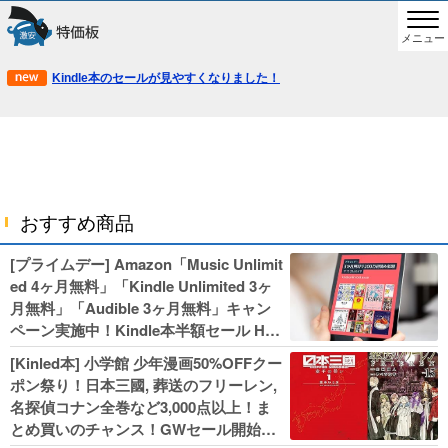
メニュー
Kindle本のセールが見やすくなりました！
おすすめ商品
[プライムデー] Amazon「Music Unlimit
ed 4ヶ月無料」「Kindle Unlimited 3ヶ
月無料」「Audible 3ヶ月無料」キャン
ペーン実施中！Kindle本半額セール HU
NTER×HUNTERなど集英社、無職転生,
[Kinled本] 小学館 少年漫画50%OFFクー
幼女戦記などKADOKAWA、キャプテン
ポン祭り！日本三國, 葬送のフリーレン,
翼100円セールも！
名探偵コナン全巻など3,000点以上！ま
とめ買いのチャンス！GWセール開始！